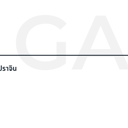
 GA
ปราจิน