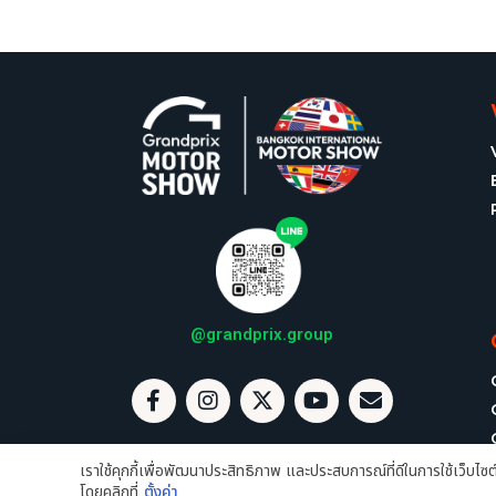
@grandprix.group
F
I
X
Y
E
a
n
-
o
n
c
s
t
u
v
e
t
w
t
e
เราใช้คุกกี้เพื่อพัฒนาประสิทธิภาพ และประสบการณ์ที่ดีในการใช้เว็บไ
b
a
i
u
l
โดยคลิกที่
ตั้งค่า