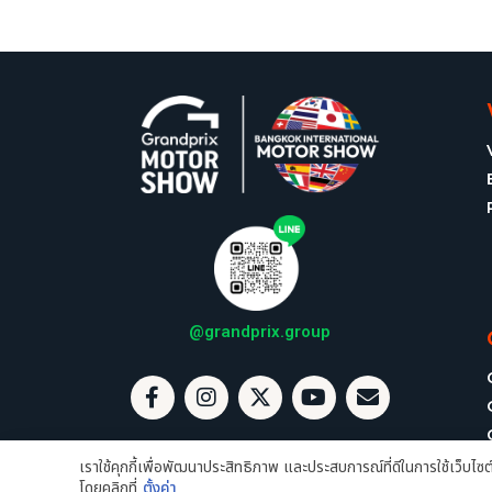
@grandprix.group
F
I
X
Y
E
a
n
-
o
n
c
s
t
u
v
e
t
w
t
e
เราใช้คุกกี้เพื่อพัฒนาประสิทธิภาพ และประสบการณ์ที่ดีในการใช้เว็บไ
b
a
i
u
l
โดยคลิกที่
ตั้งค่า