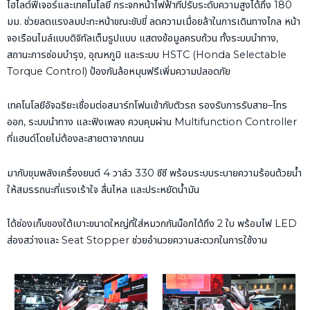
ไฮไลต์ฟีเจอร์และเทคโนโลยี กระจกหน้าไฟฟ้าที่ปรับระดับความสูงได้ถึง
180
มม
.
ช่วยลดแรงลมปะทะหน้าขณะขับขี่ ลดความเมื่อยล้าในการเดินทางไกล หน้า
จอเรือนไมล์แบบดิจิทัลเต็มรูปแบบ แสดงข้อมูลครบถ้วน ทั้งระบบนำทาง
,
สถานะการซ่อมบำรุง
,
อุณหภูมิ และระบบ
HSTC (Honda Selectable
Torque Control)
ป้องกันล้อหมุนฟรีเพิ่มความปลอดภัย
เทคโนโลยีอัจฉริยะเชื่อมต่อสมาร์ทโฟนเข้ากับตัวรถ รองรับการรับสาย
–
โทร
ออก
,
ระบบนำทาง และฟังเพลง ควบคุมผ่าน
Multifunction Controller
ที่แฮนด์โดยไม่ต้องละสายตาจากถนน
มากับขุมพลังเครื่องยนต์
4
วาล์ว
330
ซีซี พร้อมระบบระบายความร้อนด้วยน้ำ
ให้สมรรถนะที่แรงเร้าใจ ลื่นไหล และประหยัดน้ำมัน
ได้ช่องเก็บของใต้เบาะขนาดใหญ่ที่ใส่หมวกกันน็อกได้ถึง
2
ใบ พร้อมไฟ
LED
ส่องสว่างและ
Seat Stopper
ช่วยอำนวยความสะดวกในการใช้งาน