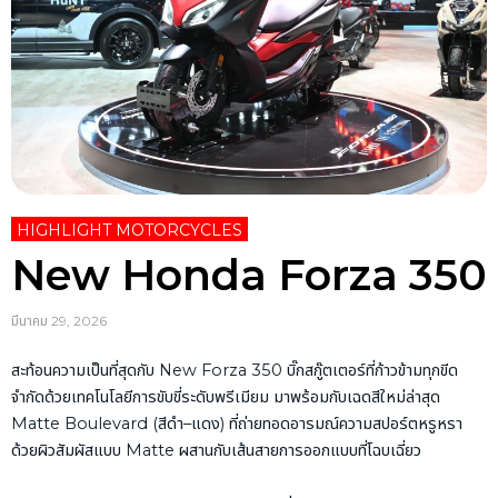
HIGHLIGHT MOTORCYCLES
New Honda Forza 350
มีนาคม 29, 2026
สะท้อนความเป็นที่สุดกับ
New Forza 350
บิ๊กสกู๊ตเตอร์ที่ก้าวข้ามทุกขีด
จำกัดด้วยเทคโนโลยีการขับขี่ระดับพรีเมียม มาพร้อมกับเฉดสีใหม่ล่าสุด
Matte Boulevard (
สีดำ
–
แดง
)
ที่ถ่ายทอดอารมณ์ความสปอร์ตหรูหรา
ด้วยผิวสัมผัสแบบ
Matte
ผสานกับเส้นสายการออกแบบที่โฉบเฉี่ยว